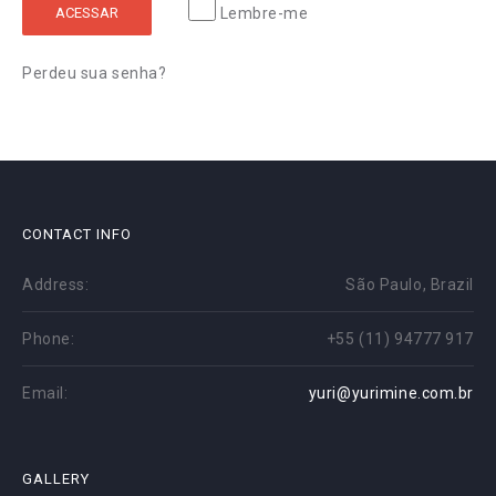
ACESSAR
Lembre-me
Perdeu sua senha?
CONTACT INFO
Address:
São Paulo, Brazil
Phone:
+55 (11) 94777 917
Email:
yuri@yurimine.com.br
GALLERY