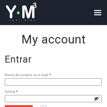
My account
Entrar
Obrigatório
Nome de usuário ou e-mail
*
Obrigatório
Senha
*