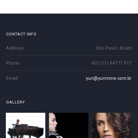
CONTACT INFO
Address:
São Paulo, Brazil
Phone:
+55 (11) 94777 917
Email:
yuri@yurimine.com.br
GALLERY