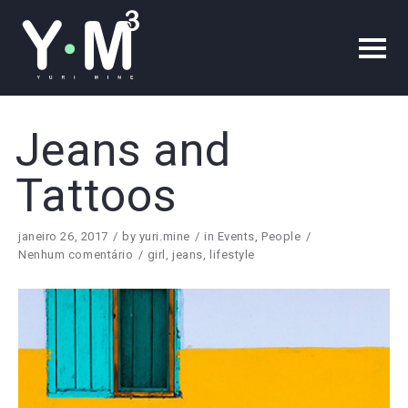
Jeans and
Tattoos
janeiro 26, 2017
by
yuri.mine
in
Events
,
People
Nenhum comentário
girl
,
jeans
,
lifestyle