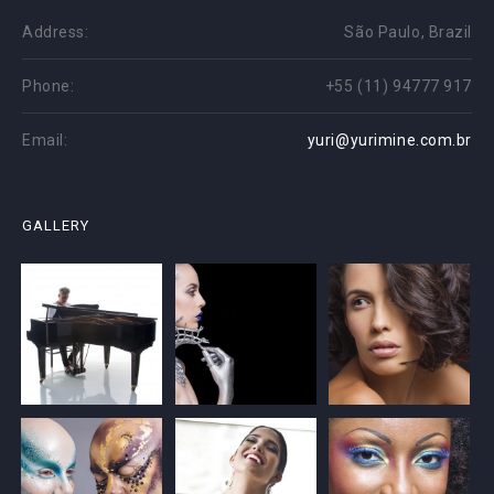
Address:
São Paulo, Brazil
Phone:
+55 (11) 94777 917
Email:
yuri@yurimine.com.br
GALLERY