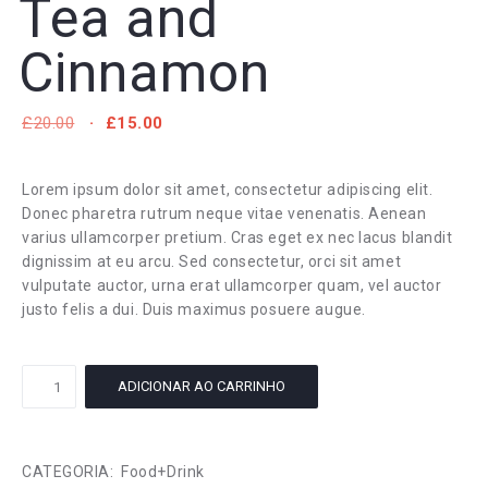
Tea and
Cinnamon
O
O
£
20.00
£
15.00
PREÇO
PREÇO
ORIGINAL
ATUAL
ERA:
É:
Lorem ipsum dolor sit amet, consectetur adipiscing elit.
£20.00.
£15.00.
Donec pharetra rutrum neque vitae venenatis. Aenean
varius ullamcorper pretium. Cras eget ex nec lacus blandit
dignissim at eu arcu. Sed consectetur, orci sit amet
vulputate auctor, urna erat ullamcorper quam, vel auctor
justo felis a dui. Duis maximus posuere augue.
Tea
ADICIONAR AO CARRINHO
and
Cinnamon
quantidade
CATEGORIA:
Food+Drink