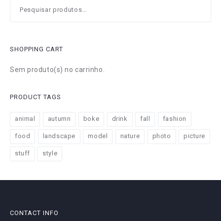
Pesquisar
por:
SHOPPING CART
Sem produto(s) no carrinho.
PRODUCT TAGS
animal
autumn
boke
drink
fall
fashion
food
landscape
model
nature
photo
picture
stuff
style
CONTACT INFO