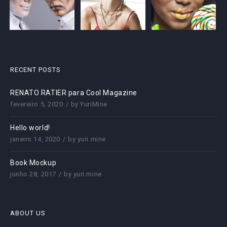
RECENT POSTS
RENATO RATIER para Cool Magazine
fevereiro 5, 2020
by
YuriMine
Hello world!
janeiro 14, 2020
by
yuri.mine
Book Mockup
junho 28, 2017
by
yuri.mine
ABOUT US