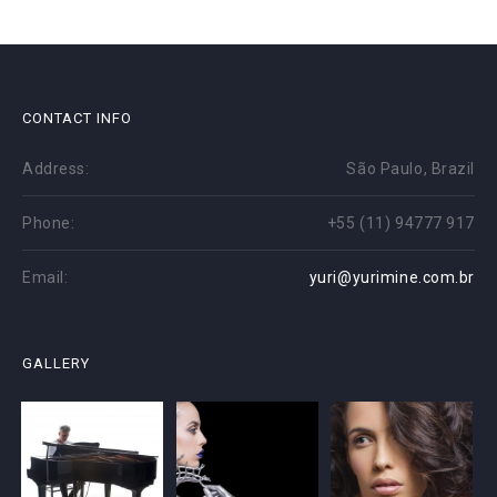
CONTACT INFO
Address:
São Paulo, Brazil
Phone:
+55 (11) 94777 917
Email:
yuri@yurimine.com.br
GALLERY