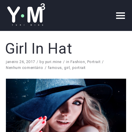
Girl In Hat
janeiro 26, 2017
by
yuri.mine
in
Fashion
,
Portrait
Nenhum comentário
famous
,
girl
,
portrait