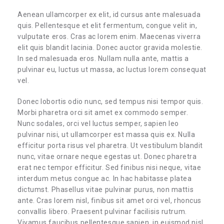
Aenean ullamcorper ex elit, id cursus ante malesuada
quis. Pellentesque et elit fermentum, congue velit in,
vulputate eros. Cras ac lorem enim. Maecenas viverra
elit quis blandit lacinia. Donec auctor gravida molestie.
In sed malesuada eros. Nullam nulla ante, mattis a
pulvinar eu, luctus ut massa, ac luctus lorem consequat
vel.
Donec lobortis odio nunc, sed tempus nisi tempor quis.
Morbi pharetra orci sit amet ex commodo semper.
Nunc sodales, orci vel luctus semper, sapien leo
pulvinar nisi, ut ullamcorper est massa quis ex. Nulla
efficitur porta risus vel pharetra. Ut vestibulum blandit
nunc, vitae ornare neque egestas ut. Donec pharetra
erat nec tempor efficitur. Sed finibus nisi neque, vitae
interdum metus congue ac. In hac habitasse platea
dictumst. Phasellus vitae pulvinar purus, non mattis
ante. Cras lorem nisl, finibus sit amet orci vel, rhoncus
convallis libero. Praesent pulvinar facilisis rutrum.
Vivamus faucibus pellentesque sapien, in euismod nisl