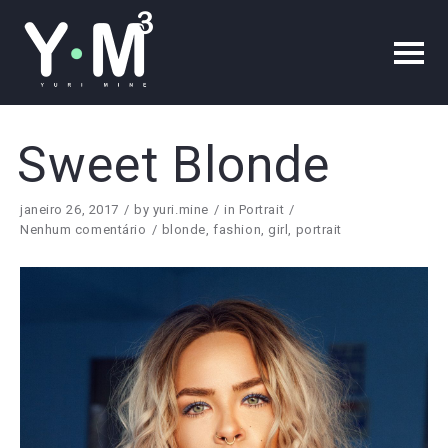
Sweet Blonde
janeiro 26, 2017
by
yuri.mine
in
Portrait
Nenhum comentário
blonde
,
fashion
,
girl
,
portrait