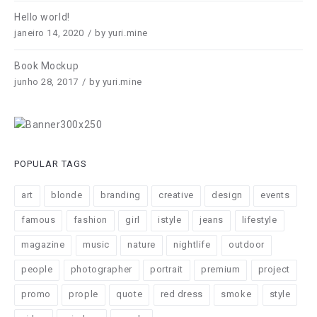
Hello world!
janeiro 14, 2020
by
yuri.mine
Book Mockup
junho 28, 2017
by
yuri.mine
POPULAR TAGS
art
blonde
branding
creative
design
events
famous
fashion
girl
istyle
jeans
lifestyle
magazine
music
nature
nightlife
outdoor
people
photographer
portrait
premium
project
promo
prople
quote
red dress
smoke
style