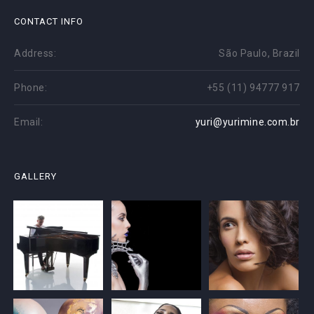
CONTACT INFO
Address:
São Paulo, Brazil
Phone:
+55 (11) 94777 917
Email:
yuri@yurimine.com.br
GALLERY