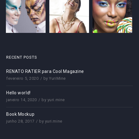
RECENT POSTS
RENATO RATIER para Cool Magazine
fevereiro 5, 2020
by
YuriMine
Hello world!
janeiro 14, 2020
by
yuri.mine
Book Mockup
junho 28, 2017
by
yuri.mine