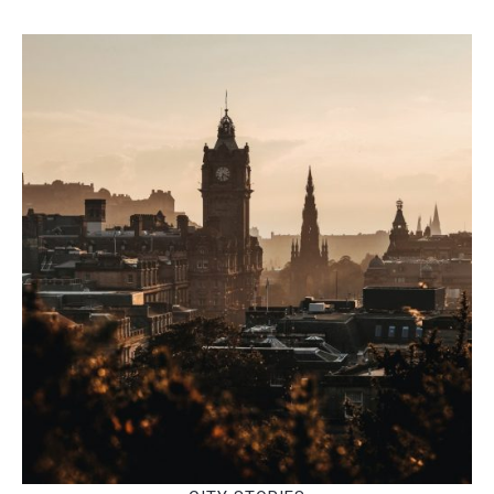
£20.00.
£11.99.