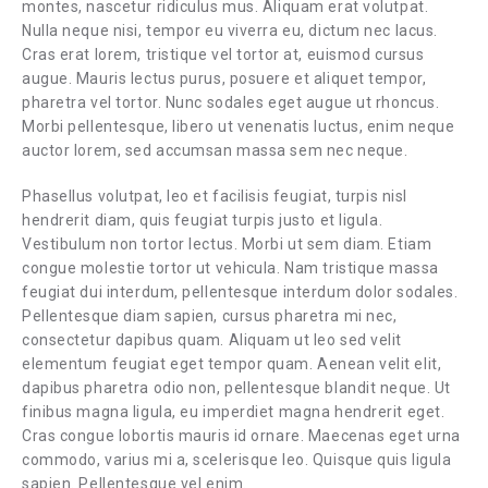
montes, nascetur ridiculus mus. Aliquam erat volutpat.
Nulla neque nisi, tempor eu viverra eu, dictum nec lacus.
Cras erat lorem, tristique vel tortor at, euismod cursus
augue. Mauris lectus purus, posuere et aliquet tempor,
pharetra vel tortor. Nunc sodales eget augue ut rhoncus.
Morbi pellentesque, libero ut venenatis luctus, enim neque
auctor lorem, sed accumsan massa sem nec neque.
Phasellus volutpat, leo et facilisis feugiat, turpis nisl
hendrerit diam, quis feugiat turpis justo et ligula.
Vestibulum non tortor lectus. Morbi ut sem diam. Etiam
congue molestie tortor ut vehicula. Nam tristique massa
feugiat dui interdum, pellentesque interdum dolor sodales.
Pellentesque diam sapien, cursus pharetra mi nec,
consectetur dapibus quam. Aliquam ut leo sed velit
elementum feugiat eget tempor quam. Aenean velit elit,
dapibus pharetra odio non, pellentesque blandit neque. Ut
finibus magna ligula, eu imperdiet magna hendrerit eget.
Cras congue lobortis mauris id ornare. Maecenas eget urna
commodo, varius mi a, scelerisque leo. Quisque quis ligula
sapien. Pellentesque vel enim.