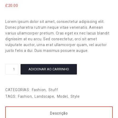
£
20.00
Lorem ipsum dolor sit amet, consectetur adipiscing elit.
Donec pharetra rutrum neque vitae venenatis. Aenean
varius ullamcorper pretium. Cras eget ex nec lacus blandit
dignissim at eu arcu. Sed consectetur, orci sit amet
vulputate auctor, urna erat ullamcorper quam, vel auctor
justo felis a dui. Duis maximus posuere augue.
Fashion
ADICIONAR AO CARRINHO
Hat
quantidade
CATEGORIAS:
Fashion
,
Stuff
TAGS:
Fashion
,
Landscape
,
Model
,
Style
Descrição