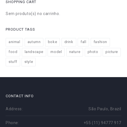
SHOPPING CART
Sem produto(s) no carrinho.
PRODUCT TAGS
animal
autumn
boke
drink
fall
fashion
food
landscape
model
nature
photo
picture
stuff
style
CONTACT INFO
Address:
São Paulo, Brazil
Phone:
+55 (11) 94777 917