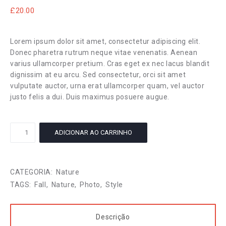
£
20.00
Lorem ipsum dolor sit amet, consectetur adipiscing elit.
Donec pharetra rutrum neque vitae venenatis. Aenean
varius ullamcorper pretium. Cras eget ex nec lacus blandit
dignissim at eu arcu. Sed consectetur, orci sit amet
vulputate auctor, urna erat ullamcorper quam, vel auctor
justo felis a dui. Duis maximus posuere augue.
True
ADICIONAR AO CARRINHO
Nature
quantidade
CATEGORIA:
Nature
TAGS:
Fall
,
Nature
,
Photo
,
Style
Descrição