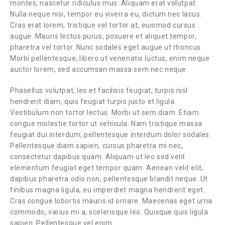
montes, nascetur ridiculus mus. Aliquam erat volutpat.
Nulla neque nisi, tempor eu viverra eu, dictum nec lacus.
Cras erat lorem, tristique vel tortor at, euismod cursus
augue. Mauris lectus purus, posuere et aliquet tempor,
pharetra vel tortor. Nunc sodales eget augue ut rhoncus.
Morbi pellentesque, libero ut venenatis luctus, enim neque
auctor lorem, sed accumsan massa sem nec neque.
Phasellus volutpat, leo et facilisis feugiat, turpis nisl
hendrerit diam, quis feugiat turpis justo et ligula.
Vestibulum non tortor lectus. Morbi ut sem diam. Etiam
congue molestie tortor ut vehicula. Nam tristique massa
feugiat dui interdum, pellentesque interdum dolor sodales.
Pellentesque diam sapien, cursus pharetra mi nec,
consectetur dapibus quam. Aliquam ut leo sed velit
elementum feugiat eget tempor quam. Aenean velit elit,
dapibus pharetra odio non, pellentesque blandit neque. Ut
finibus magna ligula, eu imperdiet magna hendrerit eget.
Cras congue lobortis mauris id ornare. Maecenas eget urna
commodo, varius mi a, scelerisque leo. Quisque quis ligula
sapien. Pellentesque vel enim.