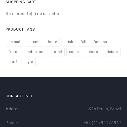
SHOPPING CART
Sem produto(s) no carrinho.
PRODUCT TAGS
animal
autumn
boke
drink
fall
fashion
food
landscape
model
nature
photo
picture
stuff
style
CONTACT INFO
Address:
São Paulo, Brazil
Phone:
+55 (11) 94777 917