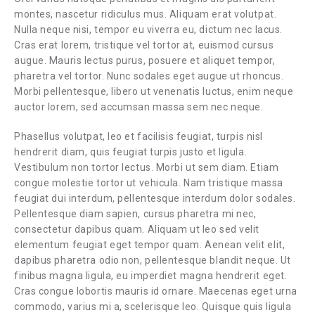
montes, nascetur ridiculus mus. Aliquam erat volutpat.
Nulla neque nisi, tempor eu viverra eu, dictum nec lacus.
Cras erat lorem, tristique vel tortor at, euismod cursus
augue. Mauris lectus purus, posuere et aliquet tempor,
pharetra vel tortor. Nunc sodales eget augue ut rhoncus.
Morbi pellentesque, libero ut venenatis luctus, enim neque
auctor lorem, sed accumsan massa sem nec neque.
Phasellus volutpat, leo et facilisis feugiat, turpis nisl
hendrerit diam, quis feugiat turpis justo et ligula.
Vestibulum non tortor lectus. Morbi ut sem diam. Etiam
congue molestie tortor ut vehicula. Nam tristique massa
feugiat dui interdum, pellentesque interdum dolor sodales.
Pellentesque diam sapien, cursus pharetra mi nec,
consectetur dapibus quam. Aliquam ut leo sed velit
elementum feugiat eget tempor quam. Aenean velit elit,
dapibus pharetra odio non, pellentesque blandit neque. Ut
finibus magna ligula, eu imperdiet magna hendrerit eget.
Cras congue lobortis mauris id ornare. Maecenas eget urna
commodo, varius mi a, scelerisque leo. Quisque quis ligula