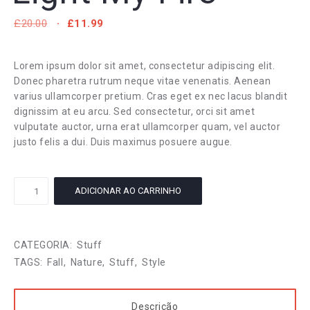
O
O
£
20.00
£
11.99
PREÇO
PREÇO
ORIGINAL
ATUAL
ERA:
É:
Lorem ipsum dolor sit amet, consectetur adipiscing elit.
£20.00.
£11.99.
Donec pharetra rutrum neque vitae venenatis. Aenean
varius ullamcorper pretium. Cras eget ex nec lacus blandit
dignissim at eu arcu. Sed consectetur, orci sit amet
vulputate auctor, urna erat ullamcorper quam, vel auctor
justo felis a dui. Duis maximus posuere augue.
Light
ADICIONAR AO CARRINHO
My
Fire
quantidade
CATEGORIA:
Stuff
TAGS:
Fall
,
Nature
,
Stuff
,
Style
Descrição