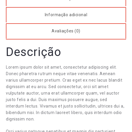
Informação adicional
Avaliações (0)
Descrição
Lorem ipsum dolor sit amet, consectetur adipiscing elit.
Donec pharetra rutrum neque vitae venenatis. Aenean
varius ullamcorper pretium. Cras eget ex nec lacus blandit
dignissim at eu arcu. Sed consectetur, orci sit amet
vulputate auctor, urna erat ullamcorper quam, vel auctor
justo felis a dui. Duis maximus posuere augue, sed
interdum lectus. Vivamus et justo sollicitudin, ultrices dui a,
bibendum nisi. In dictum laoreet libero, quis interdum odio
dignissim non.
Orci varius natoque penatibus et magnis dis parturient