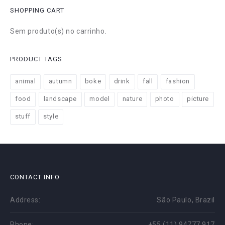
SHOPPING CART
Sem produto(s) no carrinho.
PRODUCT TAGS
animal
autumn
boke
drink
fall
fashion
food
landscape
model
nature
photo
picture
stuff
style
CONTACT INFO
Address:
São Paulo, Brazil
Phone:
+55 (11) 94777 917