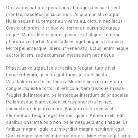
Orci varius natoque penatibus et magnis dis parturient
montes, nascetur ridiculus mus. Aliquam erat volutpat.
Nulla neque nisi, tempor eu viverra eu, dictum nec lacus.
Cras erat lorem, tristique vel tortor at, euismod cursus
augue. Mauris lectus purus, posuere et aliquet tempor,
pharetra vel tortor. Nunc sodales eget augue ut rhoncus.
Morbi pellentesque, libero ut venenatis luctus, enim neque
auctor lorem, sed accumsan massa sem nec neque.
Phasellus volutpat, leo et facilisis feugiat, turpis nisl
hendrerit diam, quis feugiat turpis justo et ligula.
Vestibulum non tortor lectus. Morbi ut sem diam. Etiam
congue molestie tortor ut vehicula. Nam tristique massa
feugiat dui interdum, pellentesque interdum dolor sodales.
Pellentesque diam sapien, cursus pharetra mi nec,
consectetur dapibus quam. Aliquam ut leo sed velit
elementum feugiat eget tempor quam. Aenean velit elit,
dapibus pharetra odio non, pellentesque blandit neque. Ut
finibus magna ligula, eu imperdiet magna hendrerit eget.
Cras congue lobortis mauris id ornare. Maecenas eget urna