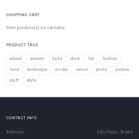
SHOPPING CART
Sem produto(s) no carrinho.
PRODUCT TAGS
animal
autumn
boke
drink
fall
fashion
food
landscape
model
nature
photo
picture
stuff
style
CONTACT INFO
Address:
São Paulo, Brazil