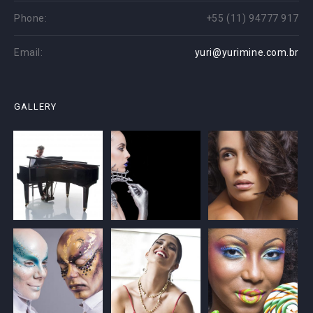
Phone:
+55 (11) 94777 917
Email:
yuri@yurimine.com.br
GALLERY