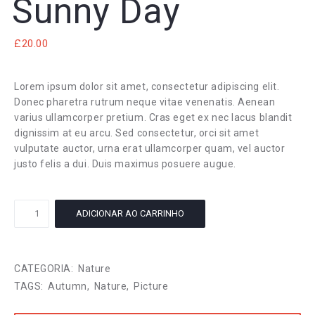
Sunny Day
£
20.00
Lorem ipsum dolor sit amet, consectetur adipiscing elit.
Donec pharetra rutrum neque vitae venenatis. Aenean
varius ullamcorper pretium. Cras eget ex nec lacus blandit
dignissim at eu arcu. Sed consectetur, orci sit amet
vulputate auctor, urna erat ullamcorper quam, vel auctor
justo felis a dui. Duis maximus posuere augue.
Sunny
ADICIONAR AO CARRINHO
Day
quantidade
CATEGORIA:
Nature
TAGS:
Autumn
,
Nature
,
Picture